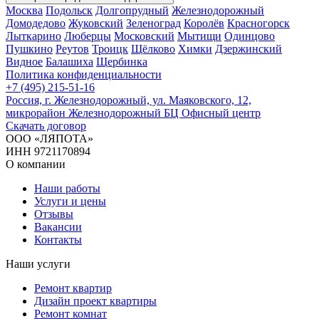
Москва
Подольск
Долгопрудный
Железнодорожный
Домодедово
Жуковский
Зеленоград
Королёв
Красногорск
Лыткарино
Люберцы
Московский
Мытищи
Одинцово
Пушкино
Реутов
Троицк
Щёлково
Химки
Дзержинский
Видное
Балашиха
Щербинка
Политика конфиденциальности
+7 (495) 215-51-16
Россия, г. Железнодорожный, ул. Маяковского, 12,
микрорайон Железнодорожный БЦ Офисный центр
Скачать договор
ООО «ЛЯПОТА»
ИНН 9721170894
О компании
Наши работы
Услуги и цены
Отзывы
Вакансии
Контакты
Наши услуги
Ремонт квартир
Дизайн проект квартиры
Ремонт комнат