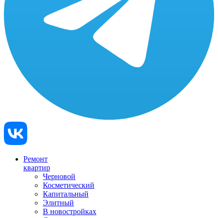
Ремонт
квартир
Черновой
Косметический
Капитальный
Элитный
В новостройках