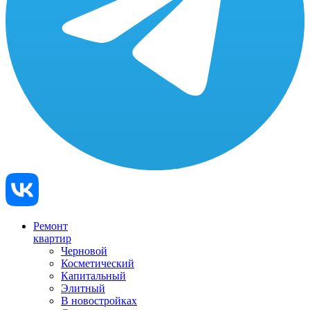
Ремонт
квартир
Черновой
Косметический
Капитальный
Элитный
В новостройках