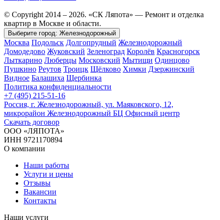
© Copyright 2014 – 2026. «СК Ляпота» — Ремонт и отделка
квартир в Москве и области.
Выберите город:
Железнодорожный
Москва
Подольск
Долгопрудный
Железнодорожный
Домодедово
Жуковский
Зеленоград
Королёв
Красногорск
Лыткарино
Люберцы
Московский
Мытищи
Одинцово
Пушкино
Реутов
Троицк
Щёлково
Химки
Дзержинский
Видное
Балашиха
Щербинка
Политика конфиденциальности
+7 (495) 215-51-16
Россия, г. Железнодорожный, ул. Маяковского, 12,
микрорайон Железнодорожный БЦ Офисный центр
Скачать договор
ООО «ЛЯПОТА»
ИНН 9721170894
О компании
Наши работы
Услуги и цены
Отзывы
Вакансии
Контакты
Наши услуги