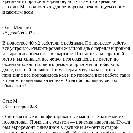
крепление порогов в коридоре, но тут сами во время не
сказали. Мы полностью удовлетворены, рекомендуем своим
знакомым всем.
Олег Мельник
25 декабря 2023
В новострое 40 м2 работали с ребятами. По процессу работы
всё устроило. Ремонтировали жилплощадь с перепланировкой
и выравниванием пола в квартире. По смете за квадратный
метр и материалам все четко, итоговая цена не растет, по
окончанию капитального ремонта прихожей и побелки в
душе, полный порядок. По мастерам хочу сказать что в
принципе все понравилось как и по проделанной работе так и
в целом по личным качествам. Спасибо большое, мечты
сбываются!
Стас М
29 сентября 2023
Ответственные квалифицированные мастера. Знакомый их
посоветовал. Помогли с услугой — приемка квартиры. Нужен
был евроремонт с дизайном в двушке и демонтаж старой
плитки, розеток и выключателей . Всё сдали по графику, как и