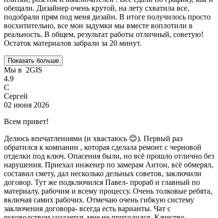
обещали. Дизайнер очень крутой, на лету схватила все,
подобрали прям под меня дизайн. В итоге получилось просто
восхитительно, все мои задумки мы вместе воплотили в
реальность. В общем, результат работы отличный, советую!
Остаток материалов забрали за 20 минут.
Показать больше
Мы в
2GIS
4.9
С
Сергей
02 июня 2026
Всем привет!
Делюсь впечатлениями (и хвастаюсь 😊). Первый раз
обратился к компании , которая сделала ремонт с черновой
отделки под ключ. Опасения были, но всё прошло отлично без
нарушения. Приехал инженер по замерам Антон, всё обмерял,
составил смету, дал несколько дельных советов, заключили
договор. Тут же подключился Павел- прораб и главный по
материалу, рабочим и всему процессу. Очень толковые ребята,
включая самих рабочих. Отмечаю очень гибкую систему
заключения договора- всегда есть варианты. Чат с
руководством создается, мне не пригодился. Качество